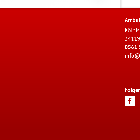
Ambula
Kölni
34119
0561 
info@
Folge