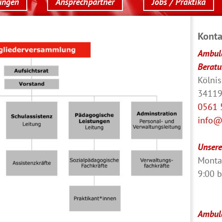
ungen
Ansprechpartner
Jobs / Praktika
Konta
Ambula
Beratu
Kölni
34119
0561 
info@
Unsere
Montag
9:00 b
Ambula